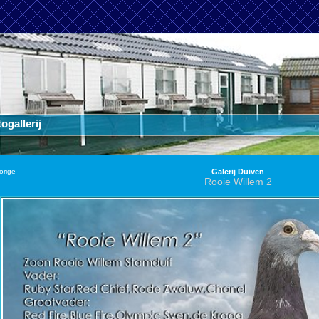
ogallerij
orige
Galerij Duiven
Rooie Willem 2