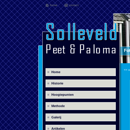
home
contact
Fot
<< v
Home
Historie
Hoogtepunten
Methode
Galerij
Artikelen